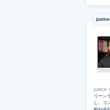
Justic
Justi
リーン
し、コ
約や会