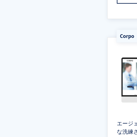
Corp
エージ
な洗練