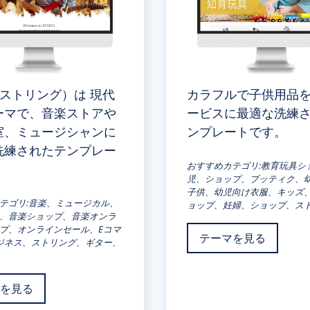
ng（ストリング）は 現代
カラフルで子供用品
ーマで、音楽ストアや
ービスに最適な洗練
室、ミュージシャンに
ンプレートです。
洗練されたテンプレー
おすすめカテゴリ:教育玩具シ
。
児、ショップ、ブッティク、
子供、幼児向け衣服、キッズ
テゴリ:音楽、ミュージカル、
ョップ、妊婦、ショップ、ス
、音楽ショップ、音楽オンラ
プ、オンラインセール、Eコマ
テーマを見る
ジネス、ストリング、ギター、
を見る