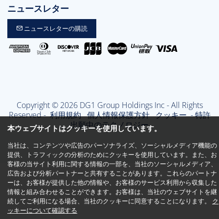
ニュースレター
ニュースレターの購読
Copyright © 2026 DG1 Group Holdings Inc - All Rights
Reserved -
利用規約
個人情報保護方針
クッキー
- 特許
出願中のテクノロジー
本ウェブサイトはクッキーを使用しています。
当社は、コンテンツや広告のパーソナライズ、ソーシャルメディア機能の
提供、トラフィックの分析のためにクッキーを使用しています。また、お
客様の当サイト利用に関する情報の一部を、当社のソーシャルメディア、
広告および分析パートナーと共有することがあります。これらのパートナ
ーは、お客様が提供した他の情報や、お客様のサービス利用から収集した
情報と組み合わせることができます。お客様は、当社のウェブサイトを継
続してご利用になる場合、当社のクッキーに同意することになります。
ク
ッキーについて確認する