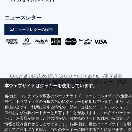
ニュースレター
ニュースレターの購読
Copyright © 2026 DG1 Group Holdings Inc - All Rights
Reserved -
利用規約
個人情報保護方針
クッキー
- 特許
本ウェブサイトはクッキーを使用しています。
出願中のテクノロジー
当社は、コンテンツや広告のパーソナライズ、ソーシャルメディア機能の
提供、トラフィックの分析のためにクッキーを使用しています。また、お
客様の当サイト利用に関する情報の一部を、当社のソーシャルメディア、
広告および分析パートナーと共有することがあります。これらのパートナ
ーは、お客様が提供した他の情報や、お客様のサービス利用から収集した
情報と組み合わせることができます。お客様は、当社のウェブサイトを継
続してご利用になる場合、当社のクッキーに同意することになります。
ク