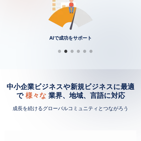
成長にあわせた料金プラン
すべての機能をまとめて管理
オンラインでのセールを加速
データ所有と管理
AIで成功をサポート
特定の顧客層へリーチ
中小企業ビジネスや新規ビジネスに最適
で
様々な
業界、地域、言語に対応
成長を続けるグローバルコミュニティとつながろう