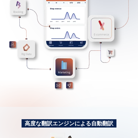
ショップとサイト構築に使える無料テンプレート
キャンペーン、ニュースレター、プッシュ通知
豊富なマーケティングとアナリティクス機能
ビジネスサイズに比例しないコスト感
高度な翻訳エンジンによる自動翻訳
コスト削減と売上予想に貢献